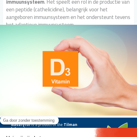
immuunsysteem
. Het speelt een rol in de productie van
een peptide (cathelicidine), belangrijk voor het
aangeboren immuunsysteem en het ondersteunt tevens
het adaptieve immuunsysteem.
Nasafytol
is a product of the
Tilman
laboratory
.
All rights reserved. © 2022 Tilman