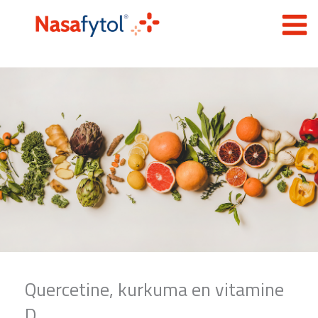
Spring
naar
de
inhoud
Quercetine, kurkuma en vitamine
D