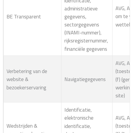
identificatie,
AVG, Art
administratieve
om te v
gegevens,
BE Transparent
wettelij
sectorgegevens
(INAMI-nummer),
rijksregisternummer,
financiële gegevens
AVG, Art
Verbetering van de
(toestem
Navigatiegegevens
website &
(f) (ger
bezoekerservaring
werking 
site)
Identificatie,
AVG, Art
elektronische
Wedstrijden &
(toestem
identificatie,