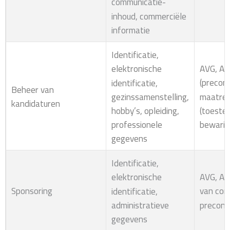
communicatie-
inhoud, commerciële
informatie
Identificatie,
AVG, Art
elektronische
(precon
identificatie,
Beheer van
maatrege
gezinssamenstelling,
kandidaturen
(toeste
hobby’s, opleiding,
bewarin
professionele
gegevens
Identificatie,
AVG, Art
elektronische
Sponsoring
van con
identificatie,
precont
administratieve
gegevens