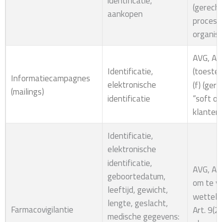
identificatie,
(gerech
aankopen
procesv
organis
AVG, Art
Identificatie,
(toestem
Informatiecampagnes
elektronische
(f) (ger
(mailings)
identificatie
“soft o
klanten
Identificatie,
elektronische
identificatie,
AVG, Art
geboortedatum,
om te v
leeftijd, gewicht,
wettelij
lengte, geslacht,
Farmacovigilantie
Art. 9(2
medische gegevens: