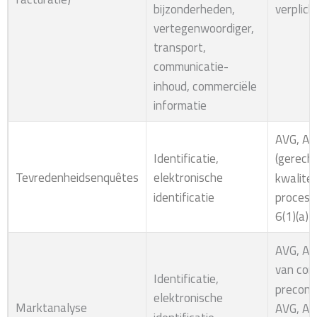
bijzonderheden,
verplich
vertegenwoordiger,
transport,
communicatie-
inhoud, commerciële
informatie
AVG, Art
Identificatie,
(gerech
Tevredenheidsenquêtes
elektronische
kwalitei
identificatie
procesve
6(1)(a)
AVG, Art
van con
Identificatie,
precont
elektronische
Marktanalyse
AVG, Art