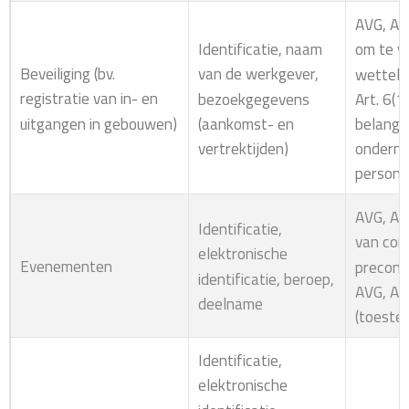
AVG, Art
Identificatie, naam
om te v
Beveiliging (bv.
van de werkgever,
wettelij
registratie van in- en
bezoekgegevens
Art. 6(1
uitgangen in gebouwen)
(aankomst- en
belang:
vertrektijden)
onderne
persone
AVG, Art
Identificatie,
van con
elektronische
Evenementen
precont
identificatie, beroep,
AVG, Art
deelname
(toeste
Identificatie,
elektronische