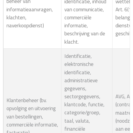
beheer van
wettelij
identificatie, inhoud
informatieaanvragen,
Art. 6(1
van communicatie,
klachten,
belang:
commerciële
naverkoopdienst)
dienstve
informatie,
geschil
beschrijving van de
klacht.
Identificatie,
elektronische
identificatie,
administratieve
gegevens,
sectorgegevens,
AVG, Art
Klantenbeheer (bv.
klantcode, functie,
(contra
opvolging en uitvoering
categorie/groep,
maatrege
van bestellingen,
taal, valuta,
(noodza
commerciële informatie,
financiële
aan een
facturatie)