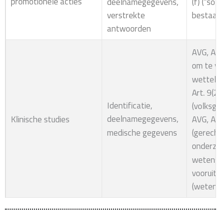
promotionele acties
(f) (“so
deelnamegegevens,
bestaan
verstrekte
antwoorden
AVG, Art
om te v
wettelij
Art. 9(2)
Identificatie,
(volksg
deelnamegegevens,
AVG, Art
Klinische studies
medische gegevens
(gerech
onderzo
wetensc
vooruitg
(wetens