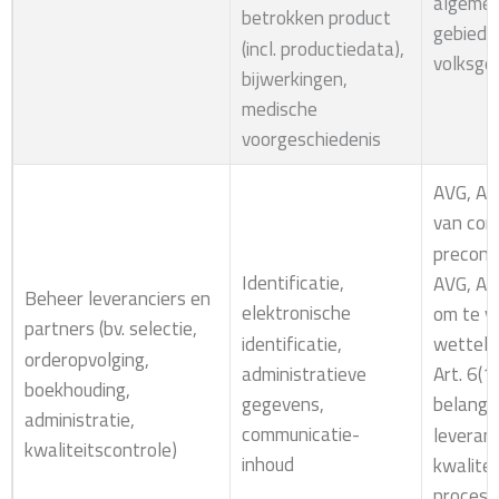
algemee
betrokken product
gebied 
(incl. productiedata),
volksge
bijwerkingen,
medische
voorgeschiedenis
AVG, Art
van con
precont
Identificatie,
AVG, Art
Beheer leveranciers en
elektronische
om te v
partners (bv. selectie,
identificatie,
wettelij
orderopvolging,
administratieve
Art. 6(1
boekhouding,
gegevens,
belang: 
administratie,
communicatie-
leveranc
kwaliteitscontrole)
inhoud
kwalitei
procesv