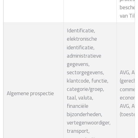
bescher
van Til
Identificatie,
elektronische
identificatie,
administratieve
gegevens,
sectorgegevens,
AVG, Art
klantcode, functie,
(gerech
categorie/groep,
commerc
Algemene prospectie
taal, valuta,
economi
financiële
AVG, Art
bijzonderheden,
(toeste
vertegenwoordiger,
transport,