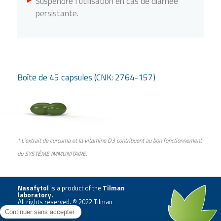
Suspendre l’utilisation en cas de diarhée
persistante.
Boîte de 45 capsules (CNK: 2764-157)
* L’extrait de curcuma et la vitamine D3 contribuent au bon fonctionnement
du SYSTÈME IMMUNITAIRE.
Nasafytol
is a product of the
Tilman
laboratory
.
All rights reserved. © 2022 Tilman