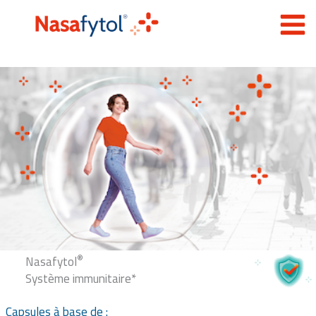
Skip
to
content
®
Nasafytol
Système immunitaire*
Capsules à base de :